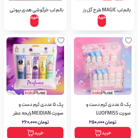
بالم لب MAGIC طرح گل رز
بالم لب خرگوشی هدی بیوتی
خرید
خرید
این
این
محصول
محصول
دارای
دارای
انواع
انواع
مختلفی
مختلفی
می
می
باشد.
باشد.
گزینه
گزینه
ها
ها
ممکن
ممکن
پک 5 عددی کرم دست و
پک 5 عددی کرم دست و
است
است
صورت LUOFMISS
صورت MEIDIAN رایحه عطر
در
در
تومان
۲۵۰,۰۰۰
تومان
۲۶۰,۰۰۰
صفحه
صفحه
خرید
خرید