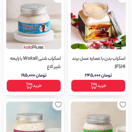
پیشفرض
محبوبیت
امتیاز
جدیدترین
اسکراب بدن با عصاره عسل برند
اسکراب شنی Wokali با رایحه
ارزان‌ترین
JFSHI
شیر الاغ
تومان
۲۴۵,۰۰۰
تومان
۱۹۵,۰۰۰
گران‌ترین
خرید
خرید