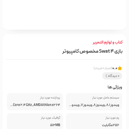
کتاب و لوازم التحریر
بازی Swat 4 مخصوص کامپیوتر
0.0
(امتیاز 0 خریدار)
0 دیدگاه
ویژگی ها
سیستم عامل مورد نیاز
پردازنده مورد نیاز
ویندوز 8.1 , ویندوز 8 , ویندوز 7 , ویندوز ویستا , ویندوز XP , ویندوز 10
intel Dual Core 2.4 GHz , AMD Athlon x2 64
رم مورد نیاز
گرافیک مورد نیاز
256 مگابایت
512MB