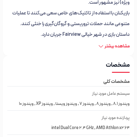
ویژه) نیز مشهور است.
بازیکنان با استفاده از تاکتیک‌های خاص سعی می‌کنند تا عملیات
متنوعی مانند حملات تروریستی و گروگان‌گیری را خنثی کنند.
داستان بازی در شهر خیالی Fairview جریان دارد.
شما در نقش فرمانده‌ی یک تیم پنج نفره پلیس ظاهر می‌شوید و
مشاهده بیشتر
باید این تیم را در 13 ماموریت مختلف هدایت کنید.
مشخصات
با پیشرفت در بازی و انجام ماموریت‌ها به شما امتیاز تعلق می‌گیرد و
می‌توانید با استفاده از آن سلاح و زره جدیدی برای خود خریداری
مشخصات کلی
کنید.
سیستم عامل مورد نیاز
همچنین اگر بتوانید شورشیان را دستگیر کنید امتیاز بیشتری به شما
ویندوز 8.1 , ویندوز 8 , ویندوز 7 , ویندوز ویستا , ویندوز XP , ویندوز 10
تعلق خواهد گرفت.
پردازنده مورد نیاز
intel Dual Core 2.4 GHz , AMD Athlon x2 64