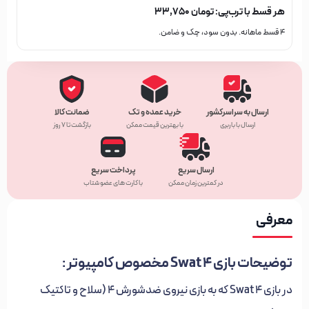
هر قسط با ترب‌پی:
تومان
۳۳,۷۵۰
۴ قسط ماهانه. بدون سود، چک و ضامن.
ارسال به سراسرکشور
خرید عمده و تک
ضمانت کالا
ارسال با باربری
با بهترین قیمت ممکن
بازگشت تا ۷ روز
ارسال سریع
پرداخت سریع
در کمترین زمان ممکن
با کارت های عضو شتاب
معرفی
توضیحات بازی Swat 4 مخصوص کامپیوتر :
در بازی Swat 4 که به بازی نیروی ضد‌شورش ۴ (سلاح و تاکتیک