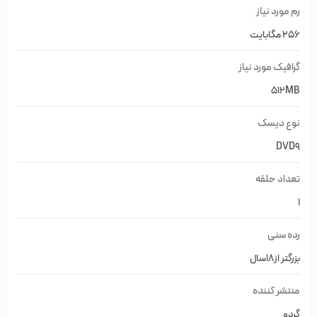
رم مورد نیاز
256 مگابایت
گرافیک مورد نیاز
512MB
نوع دیسک
DVD9
تعداد حلقه
1
رده سنی
بزرگتر از18سال
منتشر کننده
گردو