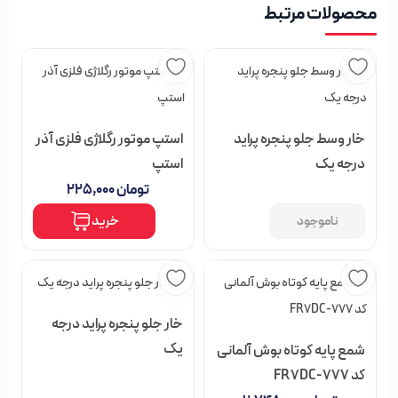
محصولات مرتبط
خار وسط جلو پنجره پراید
استپ موتور رگلاژی فلزی آذر
درجه یک
استپ
تومان
۲۲۵,۰۰۰
خرید
ناموجود
خار جلو پنجره پراید درجه
یک
شمع پایه کوتاه بوش آلمانی
کد FR7DC-777