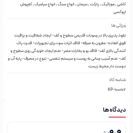
کاشی , موزائیک , پارکت , سیمان ، انواع سنگ , انواع سرامیک , کفپوش
کفپوش اپوکسی
اپوکسی
ویژگی ها
نفوذ پذیری بالا در رسوبات قدیمی سطوح و کف- ایجاد شفافیت و براقیت
فوق العاده- مقرون به صرفه- فاقد اثرات سوء برای تجهیزات- قدرت پاک
کنندگی بالای کف- فاقد بو و بخارات مضر- عدم ایجاد خوردگی روی سطوح و
کف- عدم آسیب رسانی به پوست و سیستم تنفسی- تنوع در مصرف- پایه آب و
دوست دار محیط زیست
شناسه کالا
KP-1000106
دیدگاه ها
0.0