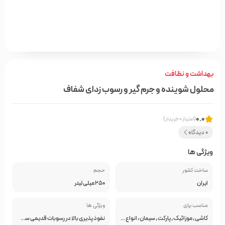
بهداشت و نظافت
محلول شوینده و جرم گیر و رسوب زدای شفاف
0.0
(امتیاز 0 خریدار)
0 دیدگاه
ویژگی ها
ساخت کشور
حجم
ایران
250 میلی لیتر
مناسب برای
ویژگی ها
کاشی , موزائیک , پارکت , سیمان ، انواع سنگ , انواع سرامیک , کفپوش اپوکسی
نفوذ پذیری بالا در رسوبات قدیمی سطوح و کف- ایجاد شفافیت و براقیت فوق العاده- مقرون به صرفه- فاقد اثرات سوء برای تجهیزات- قدرت پاک کنندگی بالای کف- فاقد بو و بخارات مضر- عدم ایجاد خوردگی روی سطوح و کف- عدم آسیب رسانی به پوست و سیستم تنفسی- تنوع در مصرف- پایه آب و دوست دار محیط زیست