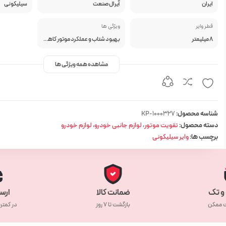
ایران
آیرال صنعت
سیلیکونی
قطر وایر
ویژگی ها
8 میلیمتر
بهبود شتاب و عملکرد موتور کاهش مصرف سوخت نصب آسان و زیبایی ظاهری
مشاهده همه ویژگی ها
شناسه محصول:
KP-1000327
دسته محصول:
تقویت موتور
،
لوازم جانبی خودرو
،
لوازم خودرو
برچسب ها:
وایر سیلیکونی
و تک
ضمانت کالا
ارس
ت ممکن
بازگشت تا ۷ روز
در کمتر