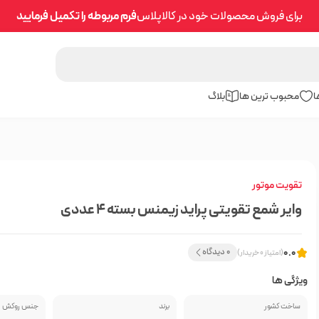
برای فروش محصولات خود در کالاپلاس
فرم مربوطه را تکمیل فرمایید
ا
محبوب ترین ها
بلاگ
تقویت موتور
وایر شمع تقویتی پراید زیمنس بسته 4 عددی
0.0
0 دیدگاه
(امتیاز 0 خریدار)
ویژگی ها
ساخت کشور
برند
جنس روکش