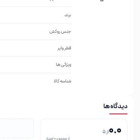
برند
جنس روکش
قطر وایر
ویژگی ها
شناسه کالا
دیدگاه ها
0.0
از 5
از مجموع 0 امتیاز