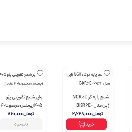
شمع پایه کوتاه NGK
وایر شمع تقویتی پژو
ژاپن مدل BKR6E-
405 زیمنس مجموعه 4
6962
عددی
تومان
۲,۶۲۸,۰۰۰
تومان
۸۶۰,۰۰۰
خرید
ناموجود