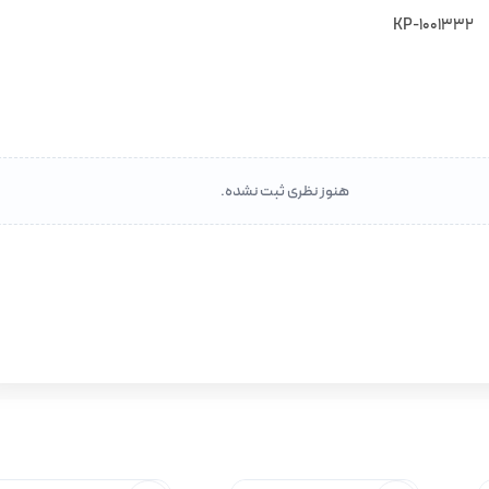
KP-1001332
هنوز نظری ثبت نشده.