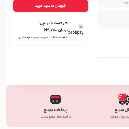
فید
افزودن به سبد خرید
هر قسط با ترب‌پی:
تومان
۶۳,۷۵۰
۴ قسط ماهانه. بدون سود، چک و ضامن.
ال سریع
پرداخت سریع
ین زمان ممکن
با کارت های عضو شتاب