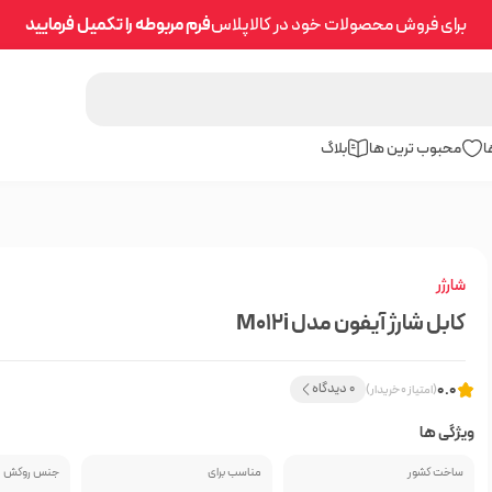
برای فروش محصولات خود در کالاپلاس
فرم مربوطه را تکمیل فرمایید
ا
محبوب ترین ها
بلاگ
شارژر
کابل شارژ آیفون مدل M012i
0.0
0 دیدگاه
(امتیاز 0 خریدار)
ویژگی ها
ساخت کشور
مناسب برای
جنس روکش