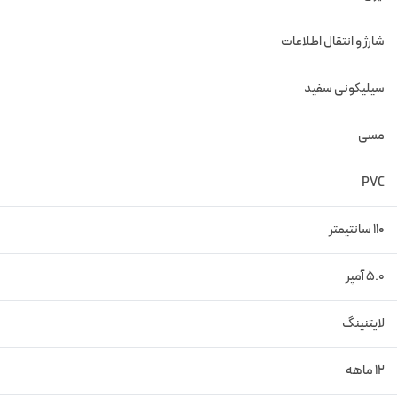
شارژ و انتقال اطلاعات
سیلیکونی سفید
مسی
PVC
110 سانتیمتر
5.0 آمپر
لایتنینگ
12 ماهه