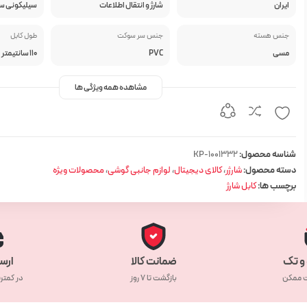
ایران
شارژ و انتقال اطلاعات
سیلیکونی س
جنس هسته
جنس سر سوکت
طول کابل
مسی
PVC
110 سانتیمتر
مشاهده همه ویژگی ها
شناسه محصول:
KP-1001332
دسته محصول:
شارژر
،
کالای دیجیتال
،
لوازم جانبی گوشی
،
محصولات ویژه
برچسب ها:
کابل شارژ
و تک
ضمانت کالا
ارس
ت ممکن
بازگشت تا ۷ روز
در کمتر