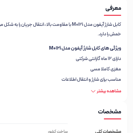
معرفی
کابل شارژ آیفون مدل M012i با مقاومت بالا ، انتقا
خمش را دارد.
ویژگی های کابل شارژ آیفون مدل M012i
دارای 12 ماه گارانتی شرکتی
مغزی کاملا مسی
مناسب برای شارژ و انتقال اطلاعات
طول کابل 110 سانتیمتر
مشاهده بیشتر
سازگار با گجت های دارای درگاه lighting
میزان جریان خروجی 5.0 آمپر
مشخصات
پشتیبانی از شارژ سریع
مشخصات کلی
ساخت کشور