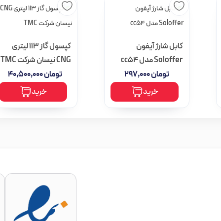
کابل شارژ آیفون
کپسول گاز 113 لیتری
Soloffer مدل cc54
CNG نیسان شرکت TMC
تومان
۲۹۷,۰۰۰
تومان
۴۰,۵۰۰,۰۰۰
خرید
خرید