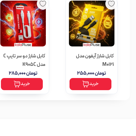
کابل شارژ آیفون مدل
کابل شارژ دو سر تایپ C
M012i
مدل K905C
تومان
۲۵۵,۰۰۰
تومان
۲۸۵,۰۰۰
خرید
خرید