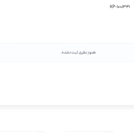
KP-1001341
هنوز نظری ثبت نشده.