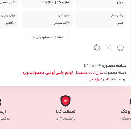
ایران
شارژ و انتقال اطلاعات
کنفی مشکی 
جنس کابل
طول کابل
میزان جریان 
مسی
110 سانتیمتر
5.0 آمپر
مشاهده همه ویژگی ها
شناسه محصول:
KP-1001341
دسته محصول:
شارژر
،
کالای دیجیتال
،
لوازم جانبی گوشی
،
محصولات ویژه
برچسب ها:
کابل شارژ کنفی
و تک
ضمانت کالا
ارس
ت ممکن
بازگشت تا ۷ روز
در کمتر