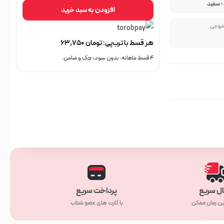
- سفید
افزودن به سبد خرید
خروجی
هر قسط با ترب‌پی:
تومان
۶۳,۷۵۰
۴ قسط ماهانه. بدون سود، چک و ضامن.
ال سریع
پرداخت سریع
ین زمان ممکن
با کارت های عضو شتاب