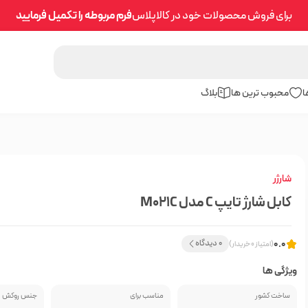
برای فروش محصولات خود در کالاپلاس
فرم مربوطه را تکمیل فرمایید
ا
محبوب ترین ها
بلاگ
شارژر
کابل شارژ تایپ C مدل M021C
0.0
0 دیدگاه
(امتیاز 0 خریدار)
ویژگی ها
ساخت کشور
مناسب برای
جنس روکش