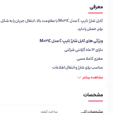
معرفی
کابل شارژ تایپ C مدل M021C با مقاومت بالا ، ان
برابر خمش را دارد.
ویژگی های کابل شارژ تایپ C مدل M021C
دارای 12 ماه گارانتی شرکتی
مغزی کاملا مسی
مناسب برای شارژ و انتقال اطلاعات
طول کابل 110 سانتیمتر
مشاهده بیشتر
سازگار با گجت های دارای درگاه تایپ C
میزان جریان خروجی 5.0 آمپر
مشخصات
پشتیبانی از شارژ سریع
مشخصات کلی
ساخت کشور