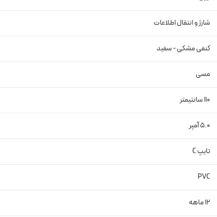
شارژ و انتقال اطلاعات
کنفی مشکی - سفید
مسی
110 سانتیمتر
5.0 آمپر
تایپ C
PVC
12 ماهه