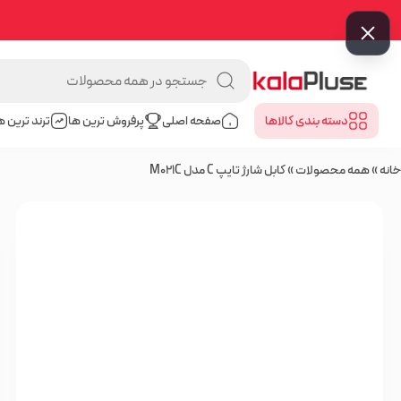
دسته بندی کالا‌ها
صفحه اصلی
پرفروش ترین ها
ترند ترین ه
خانه
»
همه محصولات
»
کابل شارژ تایپ C مدل M021C